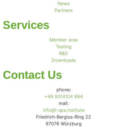
News
Partners
Services
Member area
Testing
R&D
Downloads
Contact Us
phone:
+49 9314104 884
mail:
info@i-spa.institute
Friedrich-Bergius-Ring 22
97076 Würzburg