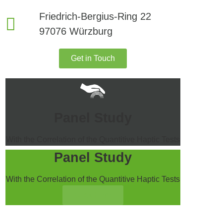
Friedrich-Bergius-Ring 22
97076 Würzburg
Get in Touch
Panel Study
With the Correlation of the Quantitive Haptic Tests
Panel Study
With the Correlation of the Quantitive Haptic Tests
Click Here