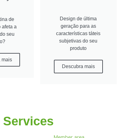
Design de última
tina de
geração para as
 afeta a
características táteis
 do seu
subjetivas do seu
to?
produto
 mais
Descubra mais
Services
Member area