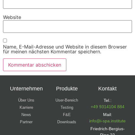
Website
Name, E-Mail-Adresse und Website in diesem Browser
für meinen nächsten Kommentar speichern.
Unternehmen
Produkte
Kontakt
Über Uns
User-Bereich
Tel.:
+49 9314104 884
Karriere
Testing
Mail:
News
F&E
info@i-spa.institute
Partner
Downloads
Friedrich-Bergius-