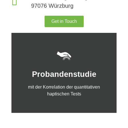
97076 Würzburg
Get in Touch
Erfahren Sie mehr
Probandenstudie
haptischen Tests
mit der Korrelation der quantitativen
mit der Korrelation der quantitativen
Probandenstudie
haptischen Tests