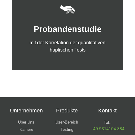
Erfahren Sie mehr
Probandenstudie
haptischen Tests
mit der Korrelation der quantitativen
mit der Korrelation der quantitativen
Probandenstudie
haptischen Tests
Unternehmen
Produkte
Kontakt
Über Uns
User-Bereich
Tel.:
+49 9314104 884
Karriere
Testing