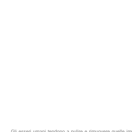
Gli esseri umani tendono a pulire e rimuovere quelle i