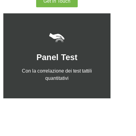
Get in Touch
Click Here
Panel Test
quantitativi
Con la correlazione dei test tattili
Con la correlazione dei test tattili
Panel Test
quantitativi