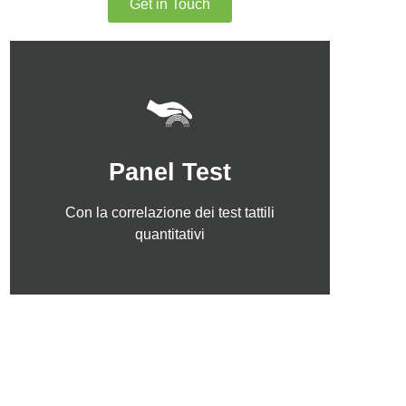
Get in Touch
Click Here
Panel Test
quantitativi
Con la correlazione dei test tattili
Con la correlazione dei test tattili
Panel Test
quantitativi