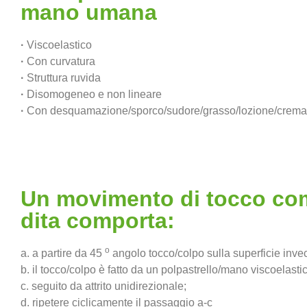
mano umana
·
Viscoelastico
·
Con curvatura
·
Struttura ruvida
·
Disomogeneo e non lineare
·
Con desquamazione/sporco/sudore/grasso/lozione/crema
Un movimento di tocco com
dita comporta:
o
a. a partire da 45
angolo tocco/colpo sulla superficie inve
b. il tocco/colpo è fatto da un polpastrello/mano viscoelast
c. seguito da attrito unidirezionale;
d. ripetere ciclicamente il passaggio a-c