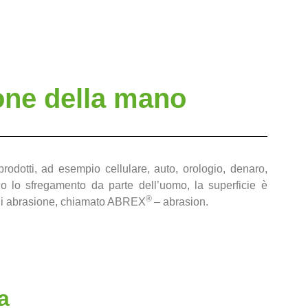
one della mano
odotti, ad esempio cellulare, auto, orologio, denaro,
o o lo sfregamento da parte dell’uomo, la superficie è
®
 di abrasione, chiamato
ABREX
– abrasion
.
a