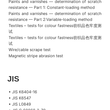
Paints and varnishes — determination of scratch
resistance — Part 1: Constant-loading method
Paints and varnishes — determination of scratch
resistance — Part 2:Variable-loading method
Textiles – tests for colour fastness纺织品色牢度测
试
Textiles – tests for colour fastness纺织品色牢度测
试
Wire/cable scrape test
Magnetic stripe abrasion test
JIS
• JIS K6404-16
• JIS K6547
• JIS L0849