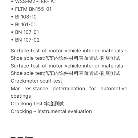
• WSS-M2P188- A1
• FLTM BN155-01
• BI 108-10
• BI 161-01
• BN 107-01
• BN 107-02
Surface test of motor vehicle interior materials –
Shoe sole test汽车内饰件材料表面测试-鞋底测试
Surface test of motor vehicle interior materials –
Shoe sole test汽车内饰件材料表面测试-鞋底测试
Crockmeter scuff test
Mar resistance determination for automotive
coatings
Crocking test 牢度测试
Crocking – instrumental evaluation