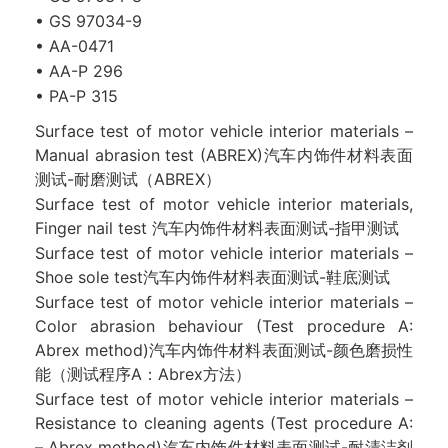
• GS 97034-9
• AA-0471
• AA-P 296
• PA-P 315
Surface test of motor vehicle interior materials –
Manual abrasion test (ABREX)汽车内饰件材料表面
测试-耐磨测试（ABREX）
Surface test of motor vehicle interior materials,
Finger nail test 汽车内饰件材料表面测试-指甲测试
Surface test of motor vehicle interior materials –
Shoe sole test汽车内饰件材料表面测试-鞋底测试
Surface test of motor vehicle interior materials –
Color abrasion behaviour (Test procedure A:
Abrex method)汽车内饰件材料表面测试-颜色磨损性
能（测试程序A：Abrex方法）
Surface test of motor vehicle interior materials –
Resistance to cleaning agents (Test procedure A:
– Abrex method)汽车内饰件材料表面测试-耐清洁剂