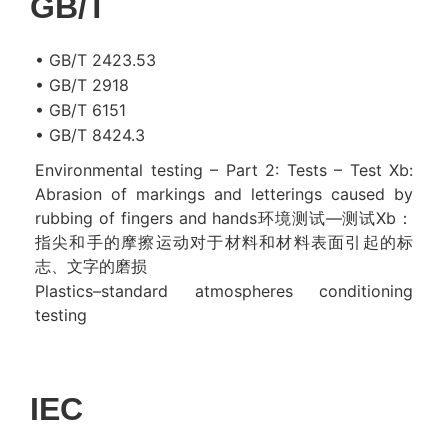
GB/T
• GB/T 2423.53
• GB/T 2918
• GB/T 6151
• GB/T 8424.3
Environmental testing – Part 2: Tests – Test Xb:
Abrasion of markings and letterings caused by
rubbing of fingers and hands环境测试—测试Xb：
指尖和手的摩擦运动对于材料和材料表面引起的标
志、文字的磨损
Plastics–standard atmospheres conditioning
testing
IEC