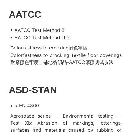
AATCC
• AATCC Test Method 8
• AATCC Test Method 165
Colorfastness to crocking耐色牢度
Colorfastness to crocking: textile floor coverings
耐摩擦色牢度：铺地纺织品-AATCC摩擦测试仪法
ASD-STAN
• prEN 4860
Aerospace series — Environmental testing —
Test Xb: Abrasion of markings, letterings,
surfaces and materials caused by rubbing of