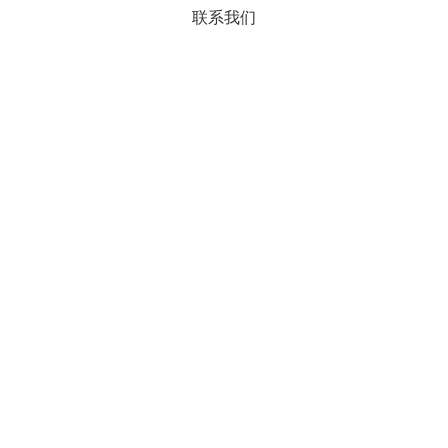
联系我们
了解详情
与触觉量化测试的可靠关联性
样本研究
样本研究
与触觉量化测试的可靠关联性