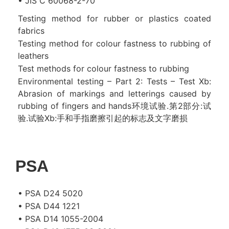
• JIS C 60068-2-70
Testing method for rubber or plastics coated
fabrics
Testing method for colour fastness to rubbing of
leathers
Test methods for colour fastness to rubbing
Environmental testing – Part 2: Tests – Test Xb:
Abrasion of markings and letterings caused by
rubbing of fingers and hands环境试验.第2部分:试
验.试验Xb:手和手指磨擦引起的标志及文字磨损
PSA
• PSA D24 5020
• PSA D44 1221
• PSA D14 1055-2004