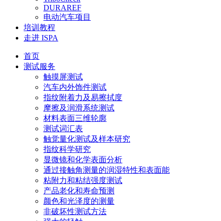
DURAREF
电动汽车项目
培训教程
走进 ISPA
首页
测试服务
触摸屏测试
汽车内外饰件测试
指纹附着力及易擦拭度
摩擦及润滑系统测试
材料表面三维轮廓
测试词汇表
触觉量化测试及样本研究
指纹科学研究
显微镜和化学表面分析
通过接触角测量的润湿特性和表面能
粘附力和粘结强度测试
产品老化和寿命预测
颜色和光泽度的测量
非破坏性测试方法