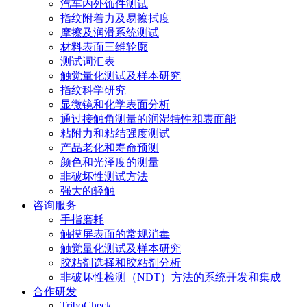
汽车内外饰件测试
指纹附着力及易擦拭度
摩擦及润滑系统测试
材料表面三维轮廓
测试词汇表
触觉量化测试及样本研究
指纹科学研究
显微镜和化学表面分析
通过接触角测量的润湿特性和表面能
粘附力和粘结强度测试
产品老化和寿命预测
颜色和光泽度的测量
非破坏性测试方法
强大的轻触
咨询服务
手指磨耗
触摸屏表面的常规消毒
触觉量化测试及样本研究
胶粘剂选择和胶粘剂分析
非破坏性检测（NDT）方法的系统开发和集成
合作研发
TriboCheck