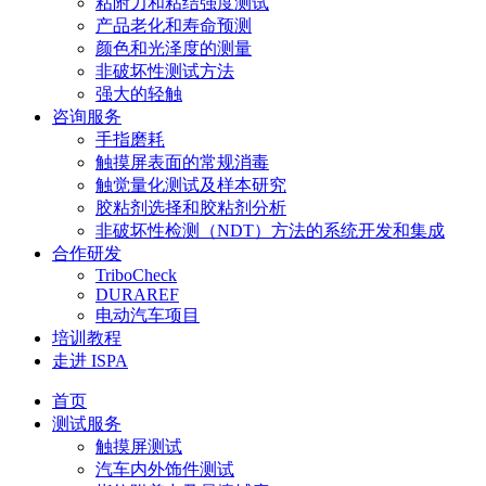
粘附力和粘结强度测试
产品老化和寿命预测
颜色和光泽度的测量
非破坏性测试方法
强大的轻触
咨询服务
手指磨耗
触摸屏表面的常规消毒
触觉量化测试及样本研究
胶粘剂选择和胶粘剂分析
非破坏性检测（NDT）方法的系统开发和集成
合作研发
TriboCheck
DURAREF
电动汽车项目
培训教程
走进 ISPA
首页
测试服务
触摸屏测试
汽车内外饰件测试